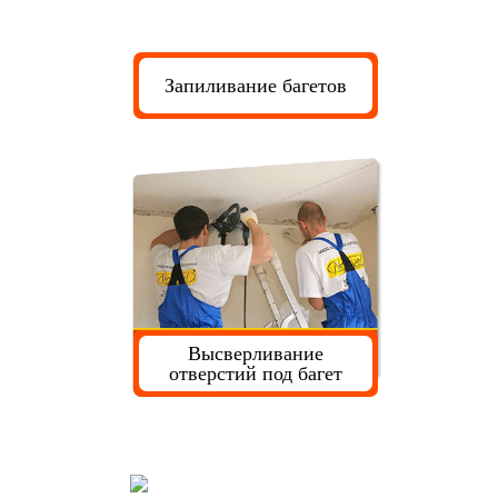
Запиливание багетов
Высверливание
отверстий под багет