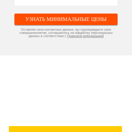
УЗНАТЬ МИНИМАЛЬНЫЕ ЦЕНЫ
Оставляя свои контактные данные, вы подтверждаете свое
совершеннолетие, соглашаетесь на обработку персональных
данных в соответствии с
Правовой информацией
Компания «Натяжные потолки»
производит и устанавливает
потолки по самым низким ценам в
Екатеринбурге и области!
Дополнительная скидка 73% -
только 5 дней!